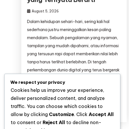
August 5, 2026
Dalam kehidupan sehari-hari, sering kali hal
sederhana justru meninggalkan kesan paling
mendalam. Sebuah pengalaman yang nyaman,
tampilan yang mudah dipahami, atau informasi
yang tersusun rapi dapat memberikan nilai lebih
tanpa harus terlihat berlebihan. Di tengah
perkembangan dunia digital yang terus bergerak
cepat, banyak pengguna mulai mencari
We respect your privacy
platform yang mampu menghadirkan rasa
Cookies help us improve your experience,
nyaman seperti itu. Mantap168 […]
deliver personalized content, and analyze
traffic. You can choose which cookies to
Discover
allow by clicking
Customize
. Click
Accept All
to consent or
Reject All
to decline non-