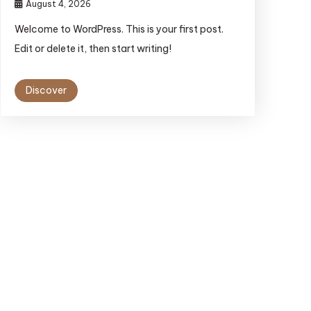
August 4, 2026
Welcome to WordPress. This is your first post.
Edit or delete it, then start writing!
Discover